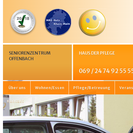
SENIORENZENTRUM
HAUS DER PFLEGE
OFFENBACH
069 / 24 74 92 55 5
Über uns
Wohnen/Essen
Pflege/Betreuung
Veran
Kontakt