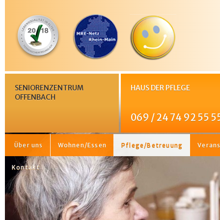
SENIORENZENTRUM
HAUS DER PFLEGE
OFFENBACH
069 / 24 74 92 55 5
Über uns
Wohnen/Essen
Pflege/Betreuung
Veran
Kontakt