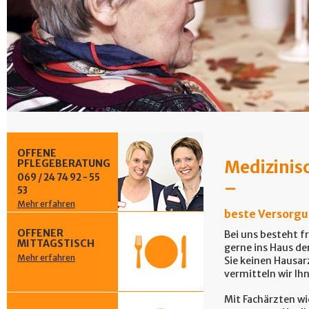
OFFENE
Medizinis
PFLEGEBERATUNG
069 / 24 74 92 - 55
–
53
Mehr erfahren
beste Versorgu
OFFENER
Bei uns besteht f
MITTAGSTISCH
gerne ins Haus d
Mehr erfahren
Sie keinen Hausa
vermitteln wir Ih
Mit Fachärzten w