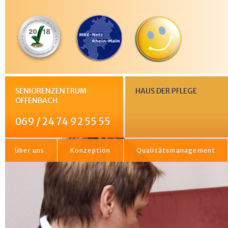
SENIORENZENTRUM
HAUS DER PFLEGE
OFFENBACH
069 / 24 74 92 55 55
Über uns
Konzeption
Qualitätsmanagement