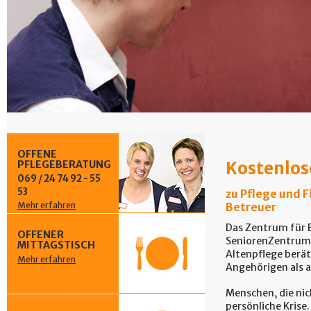
OFFENE
Kostenlos
PFLEGEBERATUNG
069 / 24 74 92 - 55
53
zu Pflege und 
Mehr erfahren
Betreuer
Das Zentrum für B
OFFENER
SeniorenZentrum 
MITTAGSTISCH
Altenpflege berät
Mehr erfahren
Angehörigen als a
Menschen, die nich
persönliche Krise