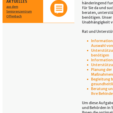
AKTUELLES
händeringend fund
aus dem
für Sie da und suc
Seniorenzentrum
beraten, unterstüt
Offenbach
benötigen. Unser 
Unabhängigkeit v
Rat und Unterstüt
Information
Auswahl von 
Unterstützun
benötigen
Informatione
Unterstützu
Planung der 
Maßnahmen, 
Begleitung b
gesundheitl
Beratung un
Ihre Behind
Um diese Aufgabe 
und Behörden in S
Ihnen die optima