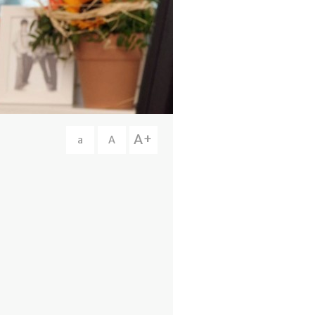
A+
a
A