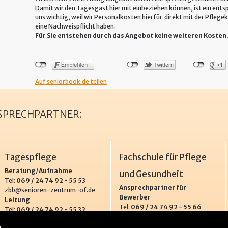
Damit wir den Tagesgast hier mit einbeziehen können, ist ein ents
uns wichtig, weil wir Personalkosten hierfür direkt mit der Pflege
eine Nachweispflicht haben.
Für Sie entstehen durch das Angebot keine weiteren Kosten
Auf seniorbook.de teilen
NSPRECHPARTNER:
Tagespflege
Fachschule für Pflege
Beratung/Aufnahme
und Gesundheit
Tel:
069 / 24 74 92 - 55 53
Ansprechpartner für
zbb@senioren-zentrum-of.de
Bewerber
Leitung
Tel:
069 / 24 74 92 - 55 66
Tel:
069 / 24 74 92 - 55 32
Fax:
069 / 24 74 92 - 55 69
Fax:
069 / 24 74 92 - 55 39
.
info@fachschule-of.de