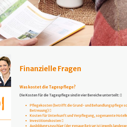
Finanzielle Fragen
Was kostet die Tagespflege?
Die Kosten für die Tagespflege sind in vier Bereiche unterteilt: 
Pflegekosten (betrifft die Grund- und Behandlungspflege so
Betreuung) 
Kosten für Unterkunft und Verpflegung, sogenannte Hotel
Investitionskosten 
Ausbildungszuschlag (der genaue Betrag ist jeweils landesw