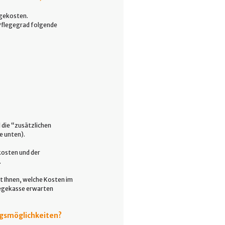
egekosten.
 Pflegegrad folgende
 die “zusätzlichen
e unten).
kosten und der
.
it Ihnen, welche Kosten im
legekasse erwarten
ungsmöglichkeiten?