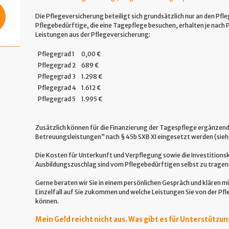
Die Pflegeversicherung beteiligt sich grundsätzlich nur an den Pfl
Pflegebedürftige, die eine Tagepflege besuchen, erhalten je nach
Leistungen aus der Pflegeversicherung:
Pflegegrad 1
0,00 €
Pflegegrad 2
689 €
Pflegegrad 3
1.298 €
Pflegegrad 4
1.612 €
Pflegegrad 5
1.995 €
Zusätzlich können für die Finanzierung der Tagespflege ergänzend
Betreuungsleistungen” nach § 45b SXB XI eingesetzt werden (sieh
Die Kosten für Unterkunft und Verpflegung sowie die Investitions
Ausbildungszuschlag sind vom Pflegebedürftigen selbst zu tragen
Gerne beraten wir Sie in einem persönlichen Gespräch und klären m
Einzelfall auf Sie zukommen und welche Leistungen Sie von der Pf
können.
Mein Geld reicht nicht aus. Was gibt es für Unterstütz