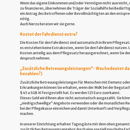
Wenn das eigene Einkommen und/oder Vermögen nicht ausreicht, u
zu finanzieren, übernehmen die Träger der Sozialhilfe bei Bedürftig
ein Antrag des Betroffenen oder Bevollmächtigten an den entspre
nötig.
Auch hierzu beraten wir sie gerne.
Kostet der Fahrdienst extra?
Die Kosten für den Fahrdienst sind automatisch in Ihrem Pflegesat
es entstehen keine Extrakosten, wenn Sie den Fahrdienst nutzen.
Kosten anteilig aus dem Pflegesatz herausgerechnet, wenn Sie den 
Anspruch nehmen.
„Zusätzliche Betreuungsleistungen“- Was bedeutet das?
bezahlen?)
Zusätzliche Betreuungsleistungen für Menschen mit Demenz oder
Erkrankungen können Sie erhalten, wenn der MdK bei der Begutac
§ 45 a SGB XI festgestellt hat. Es werden 125 Euro zuerkannt.
Dieses Geld wird Ihnen aber nicht automatisch ausgezahlt. Sie kön
„niedrigschwellige“ Angebote verwenden oder die monatlichen R
bei der Pflegekasse einreichen und damit Unterkunft und Verpfle
machen.
In unserer Einrichtung erhalten Tagesgäste mit dem oben genannt
zusätzliches Betreuungsangebot durch eine speziell geschulte Fach