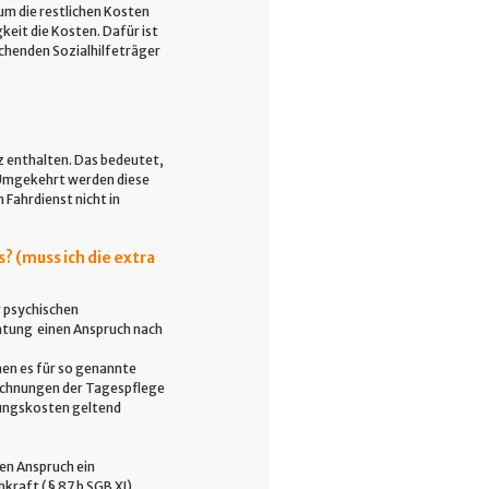
m die restlichen Kosten
keit die Kosten. Dafür ist
chenden Sozialhilfeträger
z enthalten. Das bedeutet,
 Umgekehrt werden diese
Fahrdienst nicht in
 (muss ich die extra
 psychischen
htung einen Anspruch nach
nen es für so genannte
echnungen der Tagespflege
gungskosten geltend
en Anspruch ein
kraft (§ 87 b SGB XI).