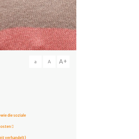
A+
a
A
wie die soziale
kosten 
eit verhandelt)