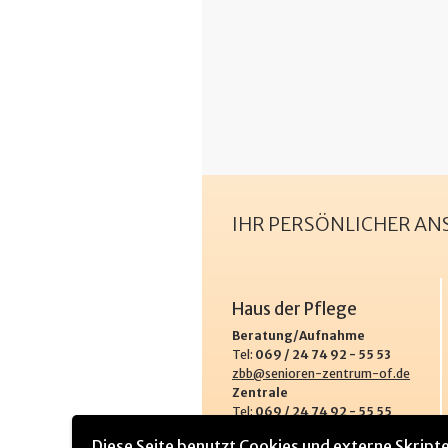
IHR PERSÖNLICHER A
Haus der Pflege
Beratung/Aufnahme
Tel:
069 / 24 74 92 - 55 53
zbb@senioren-zentrum-of.de
Zentrale
Tel:
069 / 24 74 92 - 55 55
Fax:
069 / 24 74 92 - 55 49
Diese Seite benutzt Cookies und externe Skripte