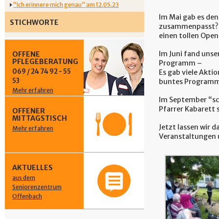
“Ich erinnere mich genau” am 12.05.23
Im Mai gab es den
STICHWORTE
zusammenpasst? D
einen tollen Ope
Im Juni fand unse
OFFENE
PFLEGEBERATUNG
Programm –
069 / 24 74 92 - 55
Es gab viele Akti
53
buntes Programm 
Mehr erfahren
Im September “sch
Pfarrer Kabarett 
OFFENER
MITTAGSTISCH
Jetzt lassen wir d
Mehr erfahren
Veranstaltungen u
AKTUELLES
aus dem
Seniorenzentrum
Offenbach