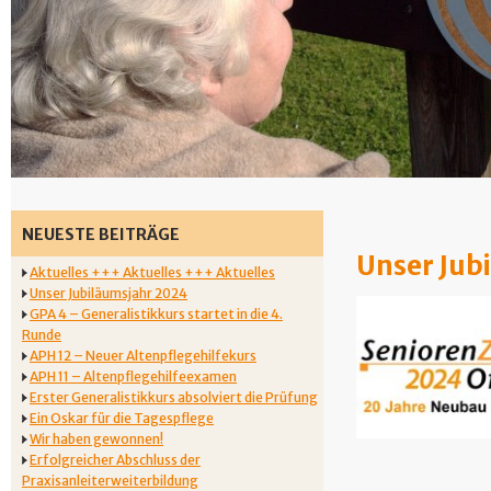
NEUESTE BEITRÄGE
Unser Jub
Aktuelles +++ Aktuelles +++ Aktuelles
Unser Jubiläumsjahr 2024
GPA 4 – Generalistikkurs startet in die 4.
Runde
APH 12 – Neuer Altenpflegehilfekurs
APH 11 – Altenpflegehilfeexamen
Erster Generalistikkurs absolviert die Prüfung
Ein Oskar für die Tagespflege
Wir haben gewonnen!
Erfolgreicher Abschluss der
Praxisanleiterweiterbildung