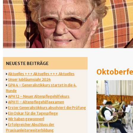
NEUESTE BEITRÄGE
Oktoberfe
Aktuelles +++ Aktuelles +++ Aktuelles
Unser Jubiläumsjahr 2024
GPA 4 – Generalistikkurs startet in die 4.
Runde
APH 12 – Neuer Altenpflegehilfekurs
APH 11 – Altenpflegehilfeexamen
Erster Generalistikkurs absolviert die Prüfung
Ein Oskar für die Tagespflege
Wir haben gewonnen!
Erfolgreicher Abschluss der
Praxisanleiterweiterbildung