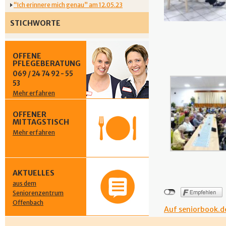
“Ich erinnere mich genau” am 12.05.23
STICHWORTE
OFFENE
PFLEGEBERATUNG
069 / 24 74 92 - 55
53
Mehr erfahren
OFFENER
MITTAGSTISCH
Mehr erfahren
AKTUELLES
aus dem
Seniorenzentrum
Offenbach
Auf seniorbook.de