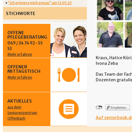
“Ich erinnere mich genau” am 12.05.23
STICHWORTE
OFFENE
PFLEGEBERATUNG
069 / 24 74 92 - 55
53
Mehr erfahren
Kraus, Hatice Kür
Ivona Zeba
OFFENER
MITTAGSTISCH
Das Team der Fach
Mehr erfahren
Dozenten gratulie
AKTUELLES
aus dem
Seniorenzentrum
Auf seniorbook.de
Offenbach