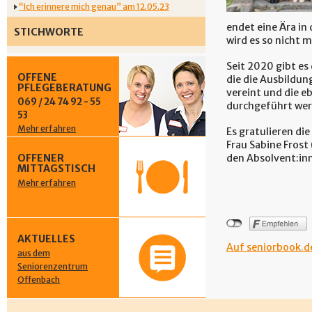
“Ich erinnere mich genau” am 12.05.23
endet eine Ära in
STICHWORTE
wird es so nicht 
Seit 2020 gibt es
OFFENE
die die Ausbildun
PFLEGEBERATUNG
vereint und die e
069 / 24 74 92 - 55
durchgeführt wer
53
Mehr erfahren
Es gratulieren die
Frau Sabine Frost
OFFENER
den Absolvent:in
MITTAGSTISCH
Mehr erfahren
AKTUELLES
Auf seniorbook.de
aus dem
Seniorenzentrum
Offenbach