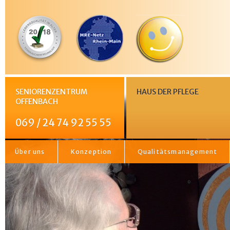
SENIORENZENTRUM
HAUS DER PFLEGE
OFFENBACH
069 / 24 74 92 55 55
Über uns
Konzeption
Qualitätsmanagement