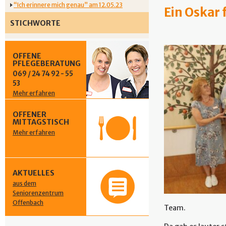
“Ich erinnere mich genau” am 12.05.23
Ein Oskar 
STICHWORTE
OFFENE
PFLEGEBERATUNG
069 / 24 74 92 - 55
53
Mehr erfahren
OFFENER
MITTAGSTISCH
Mehr erfahren
AKTUELLES
aus dem
Seniorenzentrum
Offenbach
Team.