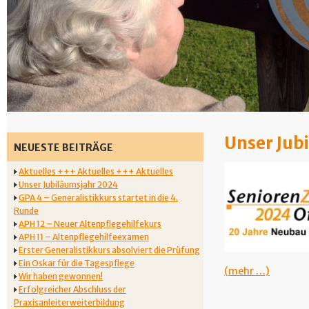
Unser Jub
NEUESTE BEITRÄGE
Aktuelles +++ Aktuelles +++ Aktuelles
Unser Jubiläumsjahr 2024
GPA 4 – Generalistikkurs startet in die 4.
Runde
APH 12 – Neuer Altenpflegehilfekurs
APH 11 – Altenpflegehilfeexamen
Erster Generalistikkurs absolviert die Prüfung
Ein Oskar für die Tagespflege
(mehr …)
Wir haben gewonnen!
Erfolgreicher Abschluss der
Praxisanleiterweiterbildung