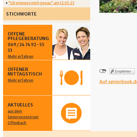
“Ich erinnere mich genau” am 12.05.23
STICHWORTE
OFFENE
PFLEGEBERATUNG
069 / 24 74 92 - 55
53
Mehr erfahren
OFFENER
MITTAGSTISCH
Mehr erfahren
Auf seniorbook.de
AKTUELLES
aus dem
Seniorenzentrum
Offenbach