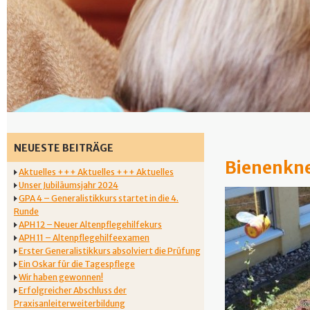
NEUESTE BEITRÄGE
Bienenkn
Aktuelles +++ Aktuelles +++ Aktuelles
Unser Jubiläumsjahr 2024
GPA 4 – Generalistikkurs startet in die 4.
Runde
APH 12 – Neuer Altenpflegehilfekurs
APH 11 – Altenpflegehilfeexamen
Erster Generalistikkurs absolviert die Prüfung
Ein Oskar für die Tagespflege
Wir haben gewonnen!
Erfolgreicher Abschluss der
Praxisanleiterweiterbildung