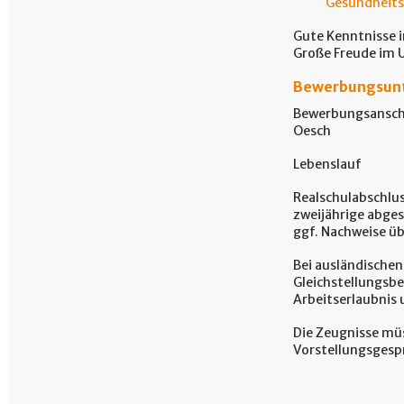
Gesundheits
Gute Kenntnisse i
Große Freude im
Bewerbungsun
Bewerbungsanschre
Oesch
Lebenslauf
Realschulabschlu
zweijährige abge
ggf. Nachweise üb
Bei ausländischen
Gleichstellungsb
Arbeitserlaubnis
Die Zeugnisse müs
Vorstellungsgesp