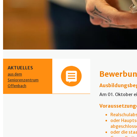
AKTUELLES
Bewerbu
aus dem
Seniorenzentrum
Ausbildungsbe
Offenbach
Am 01. Oktober ei
Voraussetzung
Realschulabs
oder Hauptsc
abgeschloss
oder die sta