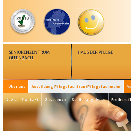
SENIORENZENTRUM
HAUS DER PFLEGE
OFFENBACH
Über uns
Ausbildung Pflegefachfrau/Pflegefachmann
Au
News
Kontakt
Gästebuch
Stellenangebote
Freiberuf