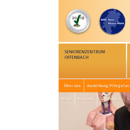
SENIORENZENTRUM
OFFENBACH
Über uns
Ausbildung Pflegefa
News
Kontakt
Gästebuch
S