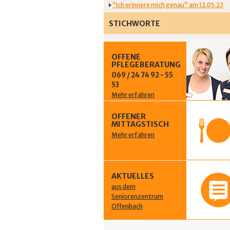
“Ich erinnere mich genau” am 12.05.23
STICHWORTE
OFFENE
PFLEGEBERATUNG
069 / 24 74 92 - 55
53
Mehr erfahren
OFFENER
MITTAGSTISCH
Mehr erfahren
AKTUELLES
aus dem
Seniorenzentrum
Offenbach