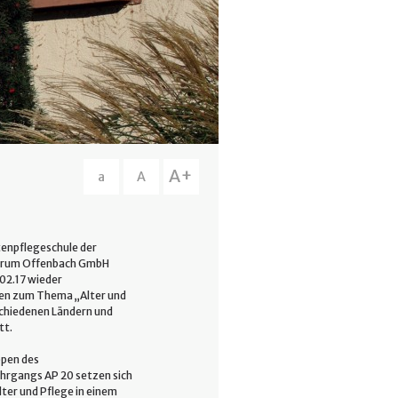
A+
a
A
tenpflegeschule der
trum Offenbach GmbH
02.17 wieder
en zum Thema „Alter und
schiedenen Ländern und
tt.
pen des
hrgangs AP 20 setzen sich
lter und Pflege in einem