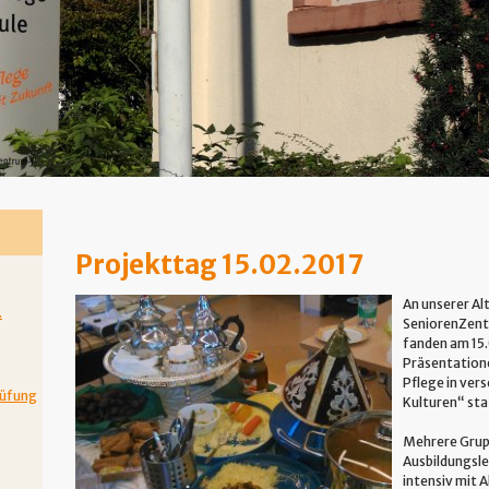
Projekttag 15.02.2017
An unserer Al
.
SeniorenZen
fanden am 15.
Präsentation
Pflege in ver
rüfung
Kulturen“ sta
Mehrere Grup
Ausbildungsle
intensiv mit A