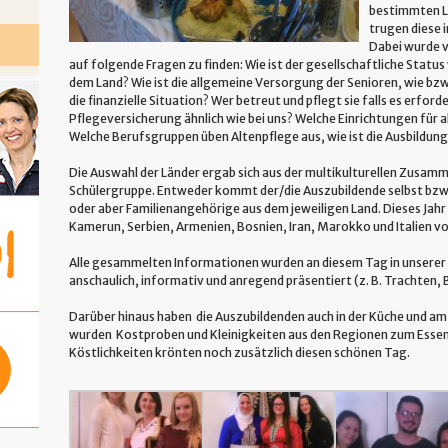
bestimmten L
trugen diese 
Dabei wurde v
auf folgende Fragen zu finden: Wie ist der gesellschaftliche Statu
dem Land? Wie ist die allgemeine Versorgung der Senioren, wie bzw
die finanzielle Situation? Wer betreut und pflegt sie falls es erforde
Pflegeversicherung ähnlich wie bei uns? Welche Einrichtungen für 
Welche Berufsgruppen üben Altenpflege aus, wie ist die Ausbildun
Die Auswahl der Länder ergab sich aus der multikulturellen Zusa
Schülergruppe. Entweder kommt der/die Auszubildende selbst bzw.
oder aber Familienangehörige aus dem jeweiligen Land. Dieses Jah
Kamerun, Serbien, Armenien, Bosnien, Iran, Marokko und Italien vo
Alle gesammelten Informationen wurden an diesem Tag in unserer 
anschaulich, informativ und anregend präsentiert (z. B. Trachten, 
Darüber hinaus haben die Auszubildenden auch in der Küche und am
wurden Kostproben und Kleinigkeiten aus den Regionen zum Esse
Köstlichkeiten krönten noch zusätzlich diesen schönen Tag.