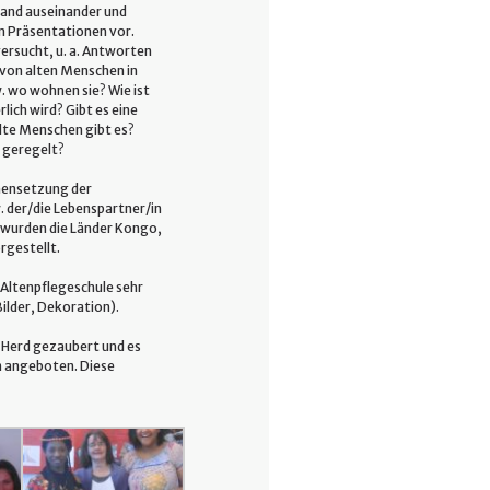
and auseinander und
in Präsentationen vor.
ersucht, u. a. Antworten
s von alten Menschen in
. wo wohnen sie? Wie ist
rlich wird? Gibt es eine
alte Menschen gibt es?
g geregelt?
mmensetzung der
 der/die Lebenspartner/in
r wurden die Länder Kongo,
rgestellt.
Altenpflegeschule sehr
Bilder, Dekoration).
 Herd gezaubert und es
n angeboten. Diese